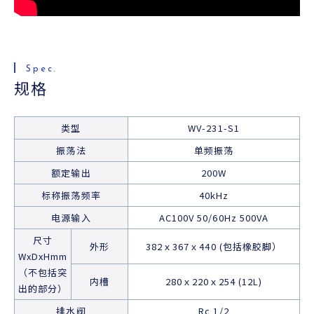
规格
类型
WV-231-S1
振荡法
单频振荡
额定输出
200W
标称振荡频率
40kHz
电源输入
AC100V 50/60Hz 500VA
尺寸
外形
382ｘ367ｘ440 (包括橡胶脚）
WxDxHmm
（不包括突
内槽
280ｘ220ｘ254 (12L)
出的部分）
排水阀
Rc 1/2