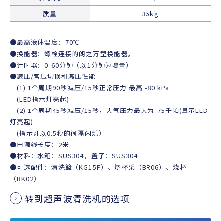
质量
35kg
●最高液体温度：70℃
●换能器：螺栓连接的朗之万型换能器。
●计时器：0-60分钟（以1分钟为增量）
●减压/常压切换和减压性能
(1) 1个周期90秒减压/15秒正常压力 最高 -80 kPa
(LED指示灯亮起)
(2) 1个周期45秒减压/15秒，大气压力最大为-75千帕(显示LED
灯亮起)
(指示灯以0.5秒的间隔闪烁）
●电源线长度：2米
●材料：水箱：SUS304，盖子：SUS304
●可选配件：清洗篮（KG15F）、烧杯架（BR06）、烧杯
（BK02）
转到超声波清洗机的选项