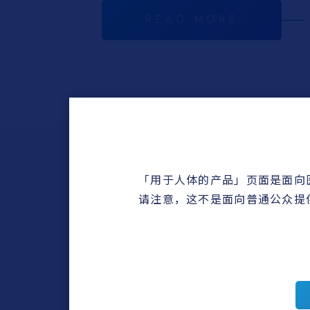
READ MORE
「用于人体的产品」页面是面向
查找供人使用的设
请注意，这不是面向普通公众提
产品选择指南
便利资料